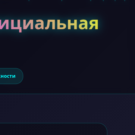
фициальная
ности