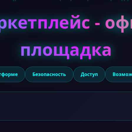
ркетплейс - о
площадка
тформе
Безопасность
Доступ
Возмож