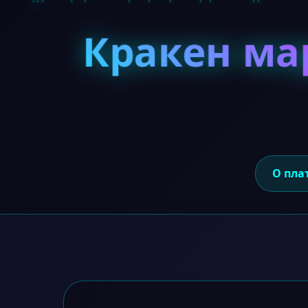
Кракен ма
О пла